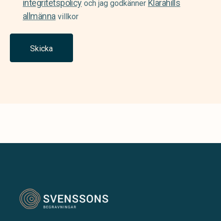
integritetspolicy
Klarahills
och jag godkänner
allmänna
villkor
Skicka