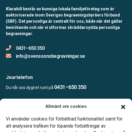
Klarahill består av kunniga lokala familjeföretag som är
auktoriserade inom Sveriges begravningsbyråers förbund
(SBF). Det personliga är centralt för oss, både när det gäller
bemötande och när vi utformar skräddarsydda personliga
begravningar.
0431–650 350
info@svenssonsbegravningar.se
Jourtelefon
0431–650 350
Du når oss dygnet runt på
Allmänt om cookies
Öppettider:
Måndag-fredag 09.00–16.00.
Vi använder cookies för förbättrad funktionalitet samt för
Telefonjour dygnet runt.
att analysera trafiken för löpande förbättringar av