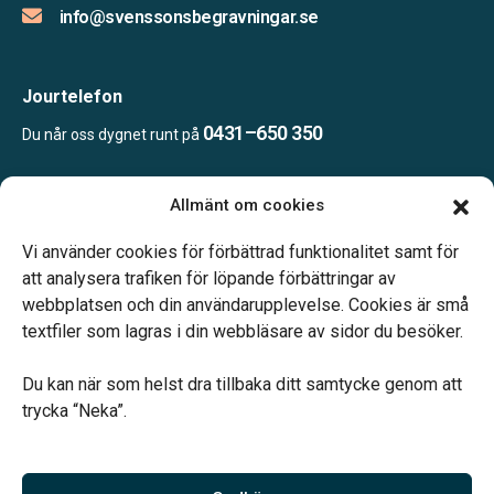
info@svenssonsbegravningar.se
Jourtelefon
0431–650 350
Du når oss dygnet runt på
Allmänt om cookies
Öppettider:
Måndag-fredag 09.00–16.00.
Vi använder cookies för förbättrad funktionalitet samt för
Telefonjour dygnet runt.
att analysera trafiken för löpande förbättringar av
webbplatsen och din användarupplevelse. Cookies är små
textfiler som lagras i din webbläsare av sidor du besöker.
Du kan när som helst dra tillbaka ditt samtycke genom att
trycka “Neka”.
Verahill hjälper dig med familjejuridiken – genom hela livet.
Varmt välkommen.