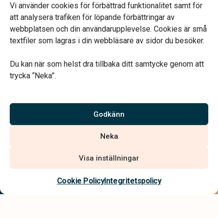
Måndag-fredag 09.00–16.00.
Vi använder cookies för förbättrad funktionalitet samt för
Telefonjour dygnet runt.
att analysera trafiken för löpande förbättringar av
webbplatsen och din användarupplevelse. Cookies är små
textfiler som lagras i din webbläsare av sidor du besöker.
Du kan när som helst dra tillbaka ditt samtycke genom att
trycka “Neka”.
Verahill hjälper dig med familjejuridiken – genom hela livet.
Varmt välkommen.
Godkänn
Vi är auktoriserade av Sveriges Begravningsbyråers Förbund och
Neka
har högt ställda krav på utbildning, kvalitet, miljö och arbetsmiljö.
Visa inställningar
Kontakta oss
Cookie Policy
Integritetspolicy
Integritetspolicy
Allmänna villkor
Tillgänglighetsredogörelse