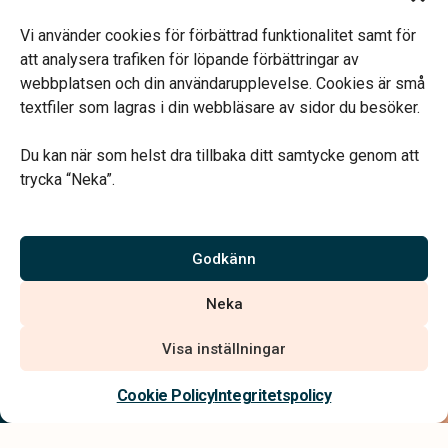
Öppettider:
Måndag-fredag 09.00–16.00.
Vi använder cookies för förbättrad funktionalitet samt för
Telefonjour dygnet runt.
att analysera trafiken för löpande förbättringar av
webbplatsen och din användarupplevelse. Cookies är små
textfiler som lagras i din webbläsare av sidor du besöker.
Du kan när som helst dra tillbaka ditt samtycke genom att
trycka “Neka”.
Verahill hjälper dig med familjejuridiken – genom hela livet.
Varmt välkommen.
Godkänn
Vi är auktoriserade av Sveriges Begravningsbyråers Förbund och
Neka
har högt ställda krav på utbildning, kvalitet, miljö och arbetsmiljö.
Visa inställningar
Kontakta oss
Cookie Policy
Integritetspolicy