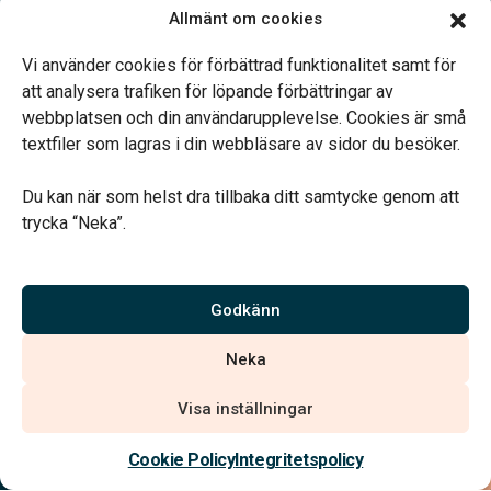
Allmänt om cookies
Öppettider:
Måndag-fredag 09.00–16.00.
Vi använder cookies för förbättrad funktionalitet samt för
Telefonjour dygnet runt.
att analysera trafiken för löpande förbättringar av
webbplatsen och din användarupplevelse. Cookies är små
textfiler som lagras i din webbläsare av sidor du besöker.
Du kan när som helst dra tillbaka ditt samtycke genom att
trycka “Neka”.
Verahill hjälper dig med familjejuridiken – genom hela livet.
Varmt välkommen.
Godkänn
Vi är auktoriserade av Sveriges Begravningsbyråers Förbund och
Neka
har högt ställda krav på utbildning, kvalitet, miljö och arbetsmiljö.
Visa inställningar
Kontakta oss
Cookie Policy
Integritetspolicy